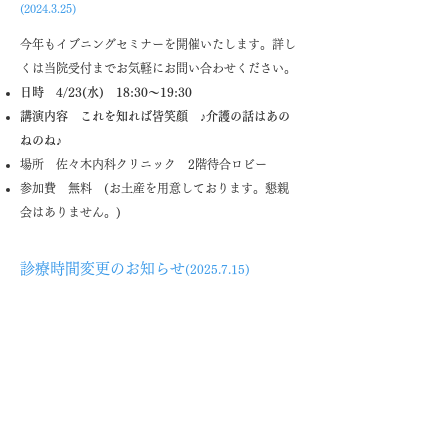
(2024.3.25)
今年もイブニングセミナーを開催いたします。詳し
くは当院受付までお気軽にお問い合わせください。
日時 4/23(水) 18:30～19:30
​講演内容 これを知れば皆笑顔 ♪介護の話はあの
ねのね♪
場所 佐々木内科クリニック 2階待合ロビー
​参加費 無料 (お土産を用意しております。懇親
会はありません。)
診療時間変更のお知らせ
(2025.7.15)
2025年8月22日(金)
より、外来診療時間が下記のと
おり変更になります。
金曜午後
変更前17:00～19:00 →
変更後16:00
～18:00
​ご迷惑をおかけいたしますが、ご理解とご協力をお
願いいたします。